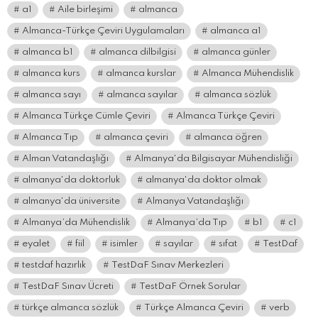
a1
Aile birleşimi
almanca
Almanca-Türkçe Çeviri Uygulamaları
almanca a1
almanca b1
almanca dilbilgisi
almanca günler
almanca kurs
almanca kurslar
Almanca Mühendislik
almanca sayı
almanca sayılar
almanca sözlük
Almanca Türkçe Cümle Çeviri
Almanca Türkçe Çeviri
Almanca Tıp
almanca çeviri
almanca öğren
Alman Vatandaşlığı
Almanya'da Bilgisayar Mühendisliği
almanya'da doktorluk
almanya'da doktor olmak
almanya'da üniversite
Almanya Vatandaşlığı
Almanya’da Mühendislik
Almanya’da Tıp
b1
c1
eyalet
fiil
isimler
sayılar
sıfat
TestDaf
testdaf hazırlık
TestDaF Sınav Merkezleri
TestDaF Sınav Ücreti
TestDaF Örnek Sorular
türkçe almanca sözlük
Türkçe Almanca Çeviri
verb