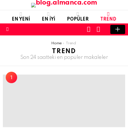
EN YENI
EN IYI
POPÜLER
TREND
LOGIN
SWITCH
SKIN
Menu
You are here:
Home
Trend
TREND
Son 24 saatteki en popüler makaleler