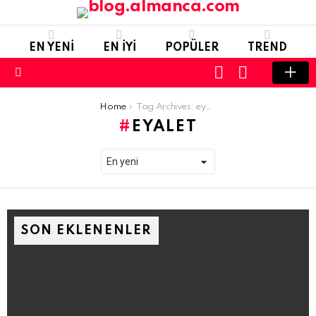
EN YENI
EN IYI
POPÜLER
TREND
LOGIN
SWITCH
SKIN
Menu
You are here:
Home
Tag Archives: eyalet
EYALET
SON EKLENENLER