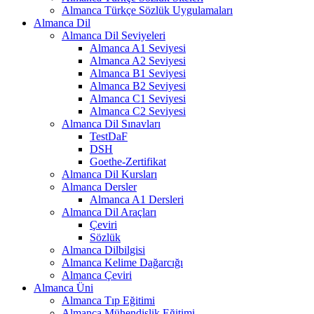
Almanca Türkçe Sözlük Uygulamaları
Almanca Dil
Almanca Dil Seviyeleri
Almanca A1 Seviyesi
Almanca A2 Seviyesi
Almanca B1 Seviyesi
Almanca B2 Seviyesi
Almanca C1 Seviyesi
Almanca C2 Seviyesi
Almanca Dil Sınavları
TestDaF
DSH
Goethe-Zertifikat
Almanca Dil Kursları
Almanca Dersler
Almanca A1 Dersleri
Almanca Dil Araçları
Çeviri
Sözlük
Almanca Dilbilgisi
Almanca Kelime Dağarcığı
Almanca Çeviri
Almanca Üni
Almanca Tıp Eğitimi
Almanca Mühendislik Eğitimi