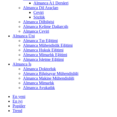
Almanca A1 Dersleri
Almanca Dil Araçları
Çeviri
Sözlük
Almanca Dilbilgisi
Almanca Kelime Dağarcığı
Almanca Çeviri
Almanca Üni
Almanca Tıp Eğitimi
Almanca Mühendislik Eğitimi
Almanca Hukuk Eğitimi
Almanca Mimarlık Eğitimi
Almanca İşletme Eğitimi
Almanca İş
Almanca Doktorluk
Almanca Bilgisayar Mühendisliği
Almanca Makine Mühendisliği
Almanca Mimarlık
Almanca Avukatlık
En yeni
En iyi
Popüler
Trend