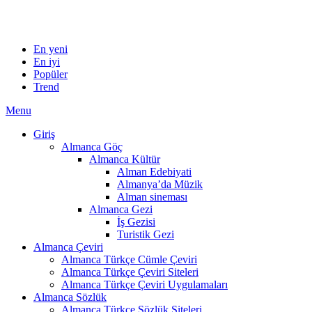
En yeni
En iyi
Popüler
Trend
Menu
Giriş
Almanca Göç
Almanca Kültür
Alman Edebiyati
Almanya’da Müzik
Alman sineması
Almanca Gezi
İş Gezisi
Turistik Gezi
Almanca Çeviri
Almanca Türkçe Cümle Çeviri
Almanca Türkçe Çeviri Siteleri
Almanca Türkçe Çeviri Uygulamaları
Almanca Sözlük
Almanca Türkçe Sözlük Siteleri