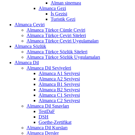
Alman sineması
Almanca Gezi
İş Gezisi
Turistik Gezi
Almanca Çeviri
Almanca Türkçe Cümle Çeviri
Almanca Türkçe Çeviri Siteleri
Almanca Türkçe Çeviri Uygulamaları
Almanca Sözlük
Almanca Türkçe Sözlük Siteleri
Almanca Türkçe Sözlük Uygulamaları
Almanca Dil
Almanca Dil Seviyeleri
Almanca A1 Seviyesi
Almanca A2 Seviyesi
Almanca B1 Seviyesi
Almanca B2 Seviyesi
Almanca C1 Seviyesi
Almanca C2 Seviyesi
Almanca Dil Sınavları
TestDaF
DSH
Goethe-Zertifikat
Almanca Dil Kursları
Almanca Dersler