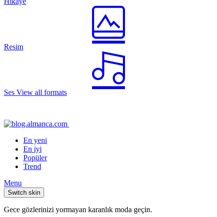
Hikaye
Resim
Ses
View all formats
En yeni
En iyi
Popüler
Trend
Menu
Switch skin
Gece gözlerinizi yormayan karanlık moda geçin.