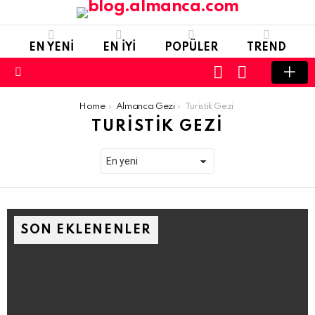
EN YENI
EN IYI
POPÜLER
TREND
LOGIN
SWITCH
SKIN
Menu
You are here:
Home
Almanca Gezi
Turistik Gezi
TURISTIK GEZI
SON EKLENENLER