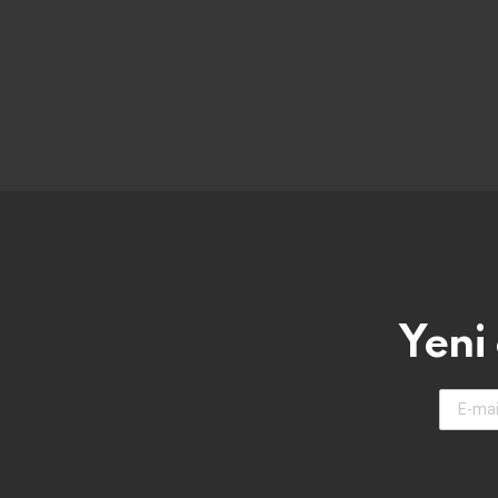
Yeni
E-
Mail-
Adresin