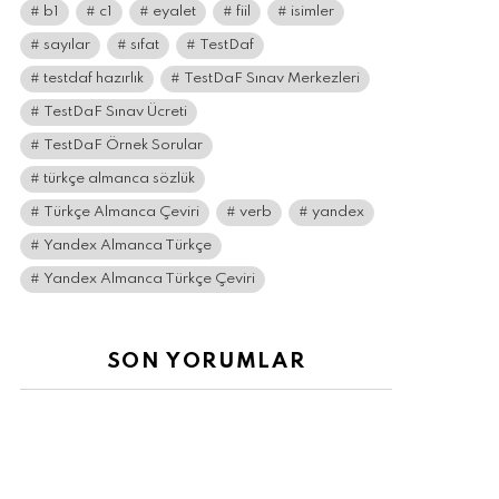
b1
c1
eyalet
fiil
isimler
sayılar
sıfat
TestDaf
testdaf hazırlık
TestDaF Sınav Merkezleri
TestDaF Sınav Ücreti
TestDaF Örnek Sorular
türkçe almanca sözlük
Türkçe Almanca Çeviri
verb
yandex
Yandex Almanca Türkçe
Yandex Almanca Türkçe Çeviri
SON YORUMLAR