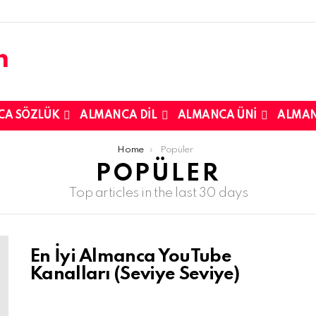
CA SÖZLÜK
ALMANCA DIL
ALMANCA ÜNI
ALMAN
Home
Popüler
POPÜLER
Top articles in the last 30 days
En İyi Almanca YouTube
Kanalları (Seviye Seviye)