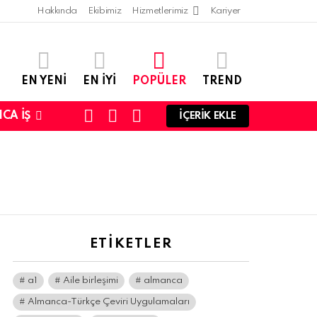
Hakkında
Ekibimiz
Hizmetlerimiz
Kariyer
EN YENI
EN IYI
POPÜLER
TREND
SEARCH
LOGIN
SWITCH
CA İŞ
İÇERIK EKLE
SKIN
ETIKETLER
a1
Aile birleşimi
almanca
Almanca-Türkçe Çeviri Uygulamaları