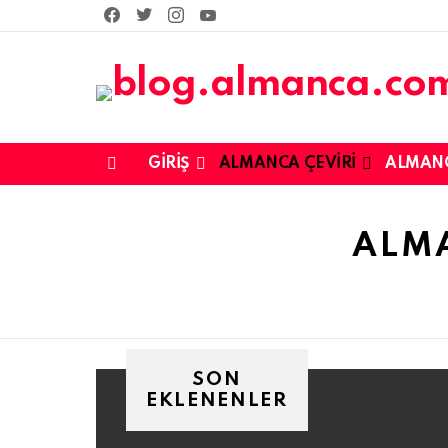
facebook
twitter
instagram
youtube
GIRIŞ
ALMANCA ÇEVIRI
ALMAN
Menu
You are here:
ALMA
SON
EKLENENLER