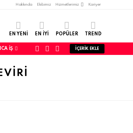
Hakkında
Ekibimiz
Hizmetlerimiz
Kariyer
EN YENI
EN IYI
POPÜLER
TREND
SEARCH
LOGIN
SWITCH
CA İŞ
İÇERIK EKLE
SKIN
EVIRI