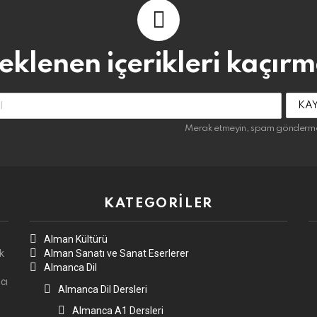
 eklenen içerikleri kaçırm
:
Merak etmeyin, spam gönderm
KATEGORILER
Alman Kültürü
k
Alman Sanatı ve Sanat Eserlerer
Almanca Dil
cı
Almanca Dil Dersleri
Almanca A1 Dersleri