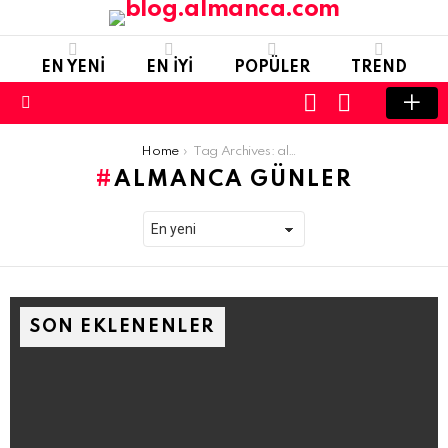
EN YENI
EN IYI
POPÜLER
TREND
LOGIN
SWITCH
SKIN
Menu
You are here:
Home
Tag Archives: almanca günler
ALMANCA GÜNLER
SON EKLENENLER