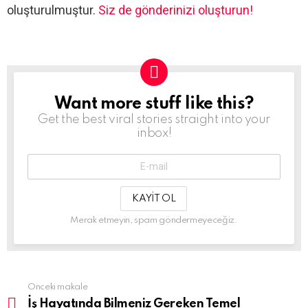
oluşturulmuştur.
Siz de gönderinizi oluşturun!
Want more stuff like this?
NEWSLETTER
Get the best viral stories straight into your
inbox!
E-
Mail-
Adresin:
Merak etmeyin, spam göndermeyeceğiz.
Önceki makale
See
more
İş Hayatında Bilmeniz Gereken Temel