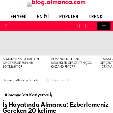
EN YENI
EN IYI
POPÜLER
TREND
LOGIN
SWITCH
SKIN
Menu
SON
EKLENENLER
ALMANYA’YA GELMEDEN
ALMANYA’DA HANGI
ALMANCA 
ÖNCE KIMSE BUNLARI
MESLEKLER GERÇEKTEN ÇOK
GERÇEKT
SÖYLEMIYOR
KAZANDIRIYOR?
KORKMAL
You are here:
Home
Almanya'da Kariyer ve İş
İş Hayatında Almanca: Ezberlemeniz Gereken 20 kelime
Almanya'da Kariyer ve İş
İş Hayatında Almanca: Ezberlemeniz
Gereken 20 kelime