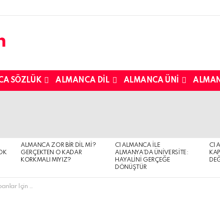
CA SÖZLÜK
ALMANCA DIL
ALMANCA ÜNI
ALMAN
ALMANCA ZOR BIR DIL MI?
C1 ALMANCA ILE
C1 
OK
GERÇEKTEN O KADAR
ALMANYA’DA ÜNIVERSITE:
KAP
KORKMALI MIYIZ?
HAYALINI GERÇEĞE
DEĞ
DÖNÜŞTÜR
mli Web Siteleri