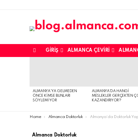
GIRIŞ
ALMANCA ÇEVIRI
ALMAN
Menu
SON
EKLENENLER
ALMANYA’YA GELMEDEN
ALMANYA’DA HANGI
ÖNCE KIMSE BUNLARI
MESLEKLER GERÇEKTEN Ç
SÖYLEMIYOR
KAZANDIRIYOR?
You are here:
Home
Almanca Doktorluk
Almanya’da Doktorluk Yapanlar İçin En Öne
Almanca Doktorluk