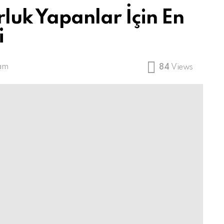
uk Yapanlar İçin En
i
 am
84
Views