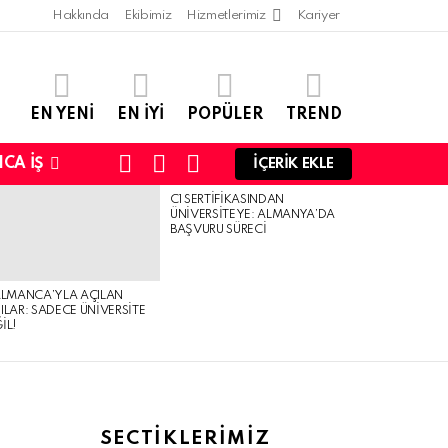
Hakkında
Ekibimiz
Hizmetlerimiz
Kariyer
EN YENI
EN IYI
POPÜLER
TREND
SEARCH
LOGIN
SWITCH
CA İŞ
İÇERIK EKLE
SKIN
C1 SERTIFIKASINDAN
ÜNIVERSITEYE: ALMANYA’DA
BAŞVURU SÜRECI
ALMANCA’YLA AÇILAN
ILAR: SADECE ÜNIVERSITE
IL!
SECTIKLERIMIZ