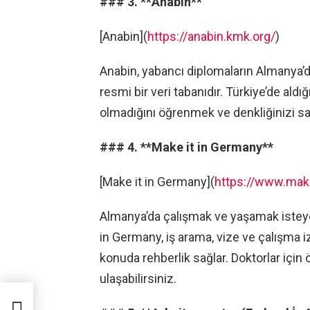
### 3. **Anabin**
[Anabin](
https://anabin.kmk.org/
)
Anabin, yabancı diplomaların Almanya’da
resmi bir veri tabanıdır. Türkiye’de ald
olmadığını öğrenmek ve denkliğinizi sağ
### 4. **Make it in Germany**
[Make it in Germany](
https://www.mak
Almanya’da çalışmak ve yaşamak isteyen
in Germany, iş arama, vize ve çalışma 
konuda rehberlik sağlar. Doktorlar için 
ulaşabilirsiniz.
mak