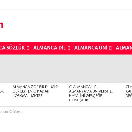
CA SÖZLÜK
ALMANCA DIL
ALMANCA ÜNI
ALMAN
ALMANCA ZOR BIR DIL MI?
C1 ALMANCA ILE
C1 
OK
GERÇEKTEN O KADAR
ALMANYA’DA ÜNIVERSITE:
KAP
KORKMALI MIYIZ?
HAYALINI GERÇEĞE
DEĞ
DÖNÜŞTÜR
10 Yaygın Hata