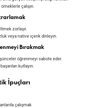
rneklerle çalışın.
ekrarlamak
ltmek zorlaşır.
lük veya native içerik dinleyin.
renmeyi Bırakmak
düşünceler öğrenmeyi sabote eder.
başarıları kutlayın.
ik İpuçları
anlarda çalışmak