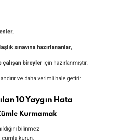
enler
,
daşlık sınavına hazırlananlar
,
çalışan bireyler
için hazırlanmıştır.
ndırır ve daha verimli hale getirir.
lan 10 Yaygın Hata
p Cümle Kurmamak
ıldığını bilinmez.
k cümle kurun.