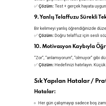
✅
Çözüm:
Test + gerçek hayata uygun ö
9.
Yanlış Telaffuzu Sürekli T
Bir kelimeyi yanlış öğrendiğinizde düze
✅
Çözüm:
Doğru telaffuz için sesli söz
10.
Motivasyon Kaybıyla Öğ
“Zor”, “anlamıyorum”, “olmuyor” gibi 
✅
Çözüm:
Hedefinizi hatırlayın. Küçük 
Sık Yapılan Hatalar / Prat
Hatalar:
Her gün çalışmayıp sadece boş zam