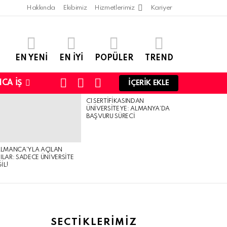
Hakkında
Ekibimiz
Hizmetlerimiz
Kariyer
EN YENI
EN IYI
POPÜLER
TREND
SEARCH
LOGIN
SWITCH
CA İŞ
İÇERIK EKLE
SKIN
C1 SERTIFIKASINDAN
ÜNIVERSITEYE: ALMANYA’DA
BAŞVURU SÜRECI
ALMANCA’YLA AÇILAN
ILAR: SADECE ÜNIVERSITE
IL!
SECTIKLERIMIZ