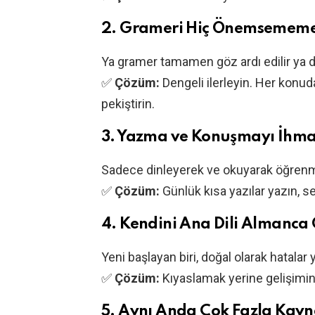
2.
Grameri Hiç Önemsememek
Ya gramer tamamen göz ardı edilir ya d
✅
Çözüm:
Dengeli ilerleyin. Her konud
pekiştirin.
3.
Yazma ve Konuşmayı İhma
Sadece dinleyerek ve okuyarak öğrenme
✅
Çözüm:
Günlük kısa yazılar yazın, se
4.
Kendini Ana Dili Almanca 
Yeni başlayan biri, doğal olarak hatalar 
✅
Çözüm:
Kıyaslamak yerine gelişimini 
5.
Aynı Anda Çok Fazla Kay