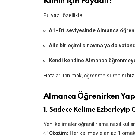
Kimin İçin Faydalı?
Bu yazı, özellikle:
A1–B1 seviyesinde Almanca öğren
Aile birleşimi sınavına ya da vatan
Kendi kendine Almanca öğrenmeye 
Hataları tanımak, öğrenme sürecini hızla
Almanca Öğrenirken Yapı
1.
Sadece Kelime Ezberleyi
Yeni kelimeler öğrenilir ama nasıl kullan
✅
Çözüm:
Her kelimeyle en az 1 örne