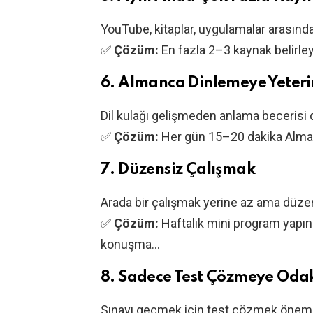
YouTube, kitaplar, uygulamalar arasınd
✅
Çözüm:
En fazla 2–3 kaynak belirleyi
6.
Almanca Dinlemeye Yete
Dil kulağı gelişmeden anlama becerisi 
✅
Çözüm:
Her gün 15–20 dakika Almanc
7.
Düzensiz Çalışmak
Arada bir çalışmak yerine az ama düzenli
✅
Çözüm:
Haftalık mini program yapın
konuşma…
8.
Sadece Test Çözmeye Od
Sınavı geçmek için test çözmek önemli a