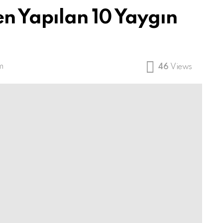
n Yapılan 10 Yaygın
m
46
Views