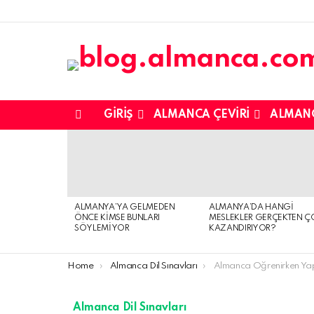
GIRIŞ
ALMANCA ÇEVIRI
ALMAN
Menu
SON
EKLENENLER
ALMANYA’YA GELMEDEN
ALMANYA’DA HANGI
ÖNCE KIMSE BUNLARI
MESLEKLER GERÇEKTEN Ç
SÖYLEMIYOR
KAZANDIRIYOR?
You are here:
Home
Almanca Dil Sınavları
Almanca Öğrenirken Yapılan 
Almanca Dil Sınavları