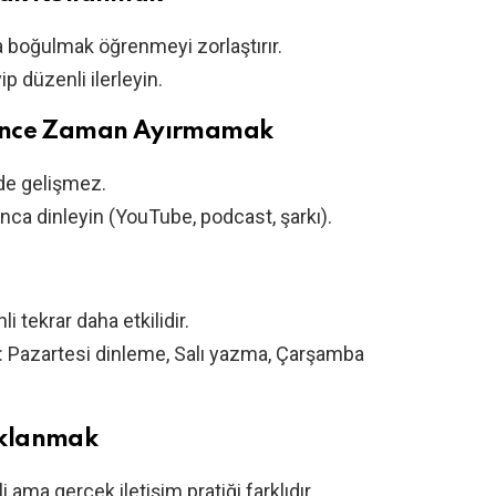
a boğulmak öğrenmeyi zorlaştırır.
p düzenli ilerleyin.
rince Zaman Ayırmamak
de gelişmez.
a dinleyin (YouTube, podcast, şarkı).
 tekrar daha etkilidir.
: Pazartesi dinleme, Salı yazma, Çarşamba
aklanmak
ma gerçek iletişim pratiği farklıdır.