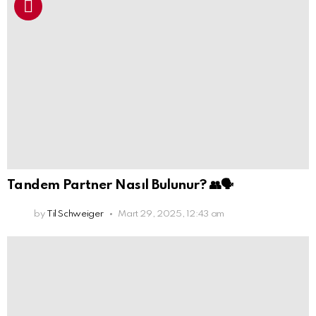
Tandem Partner Nasıl Bulunur? 👥🗣️
by
Til Schweiger
Mart 29, 2025, 12:43 am