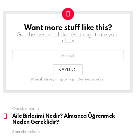
Want more stuff like this?
NEWSLETTER
Get the best viral stories straight into your
inbox!
E-
Mail-
Adresin:
Merak etmeyin, spam göndermeyeceğiz.
Önceki makale
See
more
Aile Birleşimi Nedir? Almanca Öğrenmek
Neden Gereklidir?
Sonraki makale