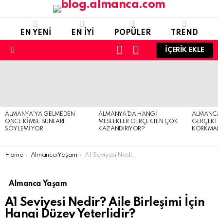
EN YENI
EN IYI
POPÜLER
TREND
LOGIN
SWITCH
İÇERIK EKLE
SKIN
Menu
SON
EKLENENLER
ALMANYA’YA GELMEDEN
ALMANYA’DA HANGI
ALMANCA 
ÖNCE KIMSE BUNLARI
MESLEKLER GERÇEKTEN ÇOK
GERÇEKT
SÖYLEMIYOR
KAZANDIRIYOR?
KORKMAL
You are here:
Home
Almanca Yaşam
A1 Seviyesi Nedir? Aile Birleşimi İçin Hangi Düzey Yeterlidir?
Almanca Yaşam
A1 Seviyesi Nedir? Aile Birleşimi İçin
Hangi Düzey Yeterlidir?